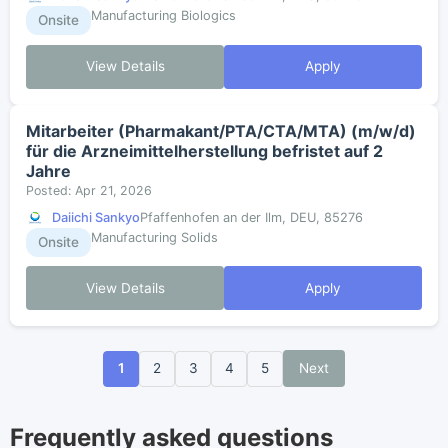
Manufacturing Biologics
Onsite
View Details
Apply
Mitarbeiter (Pharmakant/PTA/CTA/MTA) (m/w/d)
für die Arzneimittelherstellung befristet auf 2
Jahre
Posted: Apr 21, 2026
Daiichi Sankyo
Pfaffenhofen an der Ilm, DEU, 85276
Manufacturing Solids
Onsite
View Details
Apply
1
2
3
4
5
Next
Frequently asked questions