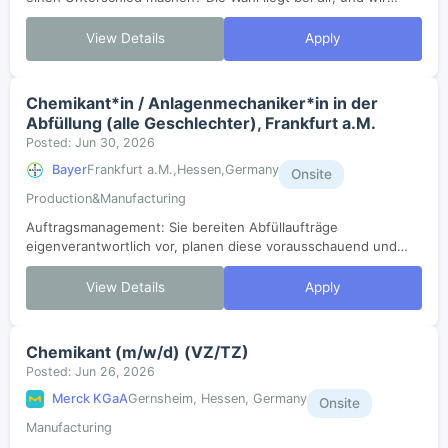
werden dir helfen, dorthin zu gelangen. Bei Bayer kommen
Multitalente und Spezialist*...
View Details
Apply
Chemikant*in / Anlagenmechaniker*in in der
Abfüllung (alle Geschlechter), Frankfurt a.M.
Posted: Jun 30, 2026
Bayer
Frankfurt a.M.,Hessen,Germany
Onsite
Production&Manufacturing
Auftragsmanagement: Sie bereiten Abfüllaufträge
eigenverantwortlich vor, planen diese vorausschauend und
tragen so zu einem reibungslosen Produktionsablauf bei
Anlagenführung: Sie bedienen, überwachen...
View Details
Apply
Chemikant (m/w/d) (VZ/TZ)
Posted: Jun 26, 2026
Merck KGaA
Gernsheim, Hessen, Germany
Onsite
Manufacturing