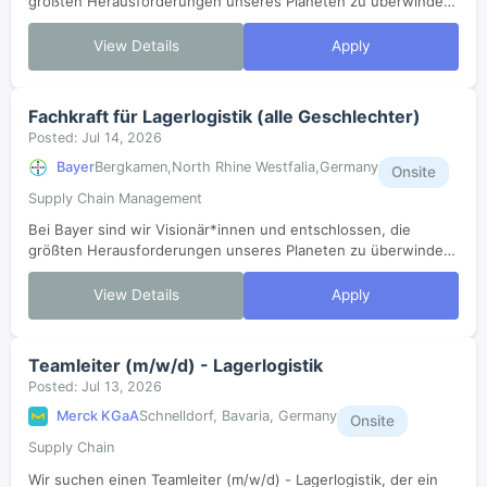
größten Herausforderungen unseres Planeten zu überwinden
und zu einer Welt beizutragen, in der genug Nahrung und
ausreichende medizinische Verso...
View Details
Apply
Fachkraft für Lagerlogistik (alle Geschlechter)
Posted: Jul 14, 2026
Bayer
Bergkamen,North Rhine Westfalia,Germany
Onsite
Supply Chain Management
Bei Bayer sind wir Visionär*innen und entschlossen, die
größten Herausforderungen unseres Planeten zu überwinden
und zu einer Welt beizutragen, in der genug Nahrung und
ausreichende medizinische Verso...
View Details
Apply
Teamleiter (m/w/d) - Lagerlogistik
Posted: Jul 13, 2026
Merck KGaA
Schnelldorf, Bavaria, Germany
Onsite
Supply Chain
Wir suchen einen Teamleiter (m/w/d) - Lagerlogistik, der ein