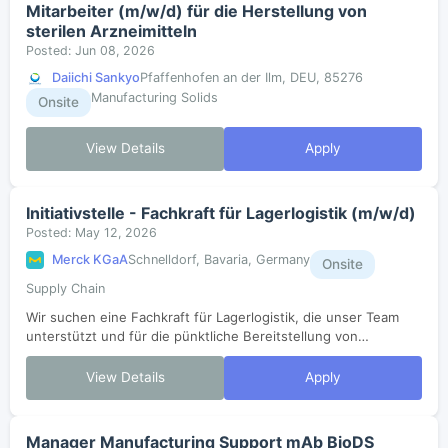
Mitarbeiter (m/w/d) für die Herstellung von
sterilen Arzneimitteln
Posted: Jun 08, 2026
Daiichi Sankyo
Pfaffenhofen an der Ilm, DEU, 85276
Manufacturing Solids
Onsite
View Details
Apply
Initiativstelle - Fachkraft für Lagerlogistik (m/w/d)
Posted: May 12, 2026
Merck KGaA
Schnelldorf, Bavaria, Germany
Onsite
Supply Chain
Wir suchen eine Fachkraft für Lagerlogistik, die unser Team
unterstützt und für die pünktliche Bereitstellung von
Rohstoffen und Packmitteln sorgt. Bewerben Sie sich jetzt und
werden Sie Teil eines dy...
View Details
Apply
Manager Manufacturing Support mAb BioDS