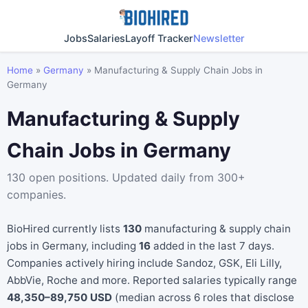
Jobs
Salaries
Layoff Tracker
Newsletter
Home
»
Germany
»
Manufacturing & Supply Chain Jobs in
Germany
Manufacturing & Supply
Chain Jobs in Germany
130 open positions. Updated daily from 300+
companies.
BioHired currently lists
130
manufacturing & supply chain
jobs in Germany, including
16
added in the last 7 days.
Companies actively hiring include Sandoz, GSK, Eli Lilly,
AbbVie, Roche and more. Reported salaries typically range
48,350–89,750 USD
(median across 6 roles that disclose