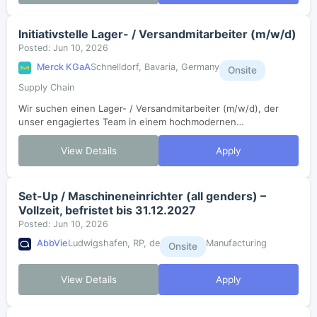
Initiativstelle Lager- / Versandmitarbeiter (m/w/d)
Posted: Jun 10, 2026
Merck KGaA
Schnelldorf, Bavaria, Germany
Onsite
Supply Chain
Wir suchen einen Lager- / Versandmitarbeiter (m/w/d), der
unser engagiertes Team in einem hochmodernen
Logistikzentrum unterstützt. Sie arbeiten im Wareneingang
und -ausgang und tragen zur effizienten...
View Details
Apply
Set-Up / Maschineneinrichter (all genders) –
Vollzeit, befristet bis 31.12.2027
Posted: Jun 10, 2026
AbbVie
Ludwigshafen, RP, de
Manufacturing
Onsite
View Details
Apply