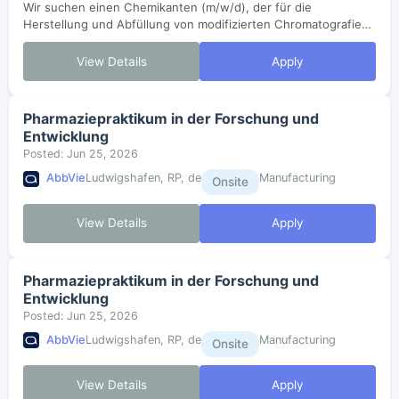
Wir suchen einen Chemikanten (m/w/d), der für die
Herstellung und Abfüllung von modifizierten Chromatografie-
Materialien verantwortlich ist. Sie führen Inprozesskontrollen
durch und gewährleisten die ...
View Details
Apply
Pharmaziepraktikum in der Forschung und
Entwicklung
Posted: Jun 25, 2026
AbbVie
Ludwigshafen, RP, de
Manufacturing
Onsite
View Details
Apply
Pharmaziepraktikum in der Forschung und
Entwicklung
Posted: Jun 25, 2026
AbbVie
Ludwigshafen, RP, de
Manufacturing
Onsite
View Details
Apply