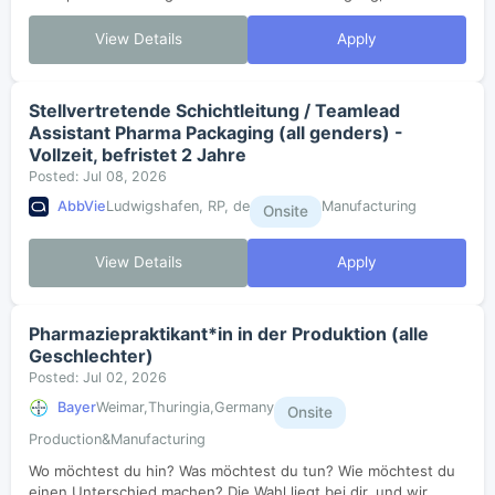
Einwaage von Roh- und Hilfsstoffen durch und unterstützt die
Rohstoffbeschickung zur Lösungsherstel...
View Details
Apply
Stellvertretende Schichtleitung / Teamlead
Assistant Pharma Packaging (all genders) -
Vollzeit, befristet 2 Jahre
Posted: Jul 08, 2026
AbbVie
Ludwigshafen, RP, de
Manufacturing
Onsite
View Details
Apply
Pharmaziepraktikant*in in der Produktion (alle
Geschlechter)
Posted: Jul 02, 2026
Bayer
Weimar,Thuringia,Germany
Onsite
Production&Manufacturing
Wo möchtest du hin? Was möchtest du tun? Wie möchtest du
einen Unterschied machen? Die Wahl liegt bei dir, und wir